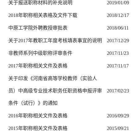
高层次人才引进审批表
2
·
中原工学院因私出国（境）申请表
2
·
关于报送职称材料的补充说明
2
·
2018年职称相关表格及文件下载
2
·
中原工学院外聘教授审批表
2
·
关于2017年教职工年度考核填表事宜的说明
2
·
非教师系列中级职称评审条件
2
·
2017年职称相关文件及表格
2
·
关于印发《河南省高等学校教师（实验人