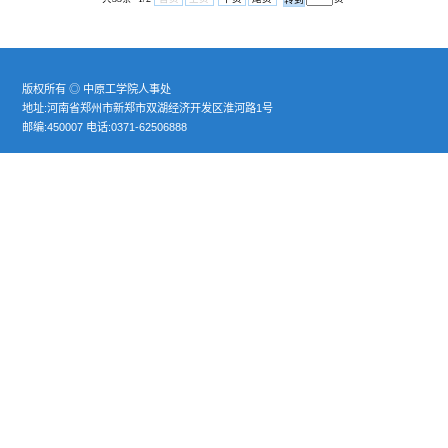
人社部国务院政府特殊津贴个人信息采集工
2
·
具
青年教师岗前培训计划表、考核表
2
·
中原工学院国外高层次进修登记表
2
·
2010年职称相关表格
2
·
2010年职称相关文件
2
·
首页
上页
下页
尾页
页
共35条 1/2
版权所有 ◎ 中原工学院人事处