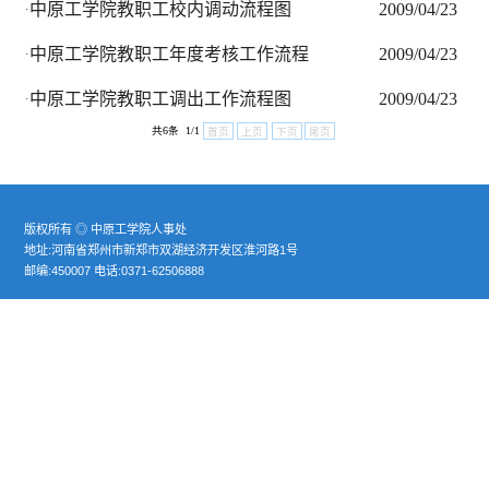
教师进修培训工作程序及流程
2
·
中原工学院新教工报到流程图
2
·
中原工学院教职工校内调动流程图
2
·
中原工学院教职工年度考核工作流程
2
·
中原工学院教职工调出工作流程图
2
·
共6条 1/1
首页
上页
下页
尾页
版权所有 ◎ 中原工学院人事处
地址:河南省郑州市新郑市双湖经济开发区淮河路1号
邮编:450007 电话:0371-62506888