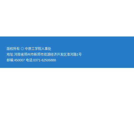
共1条 1/1
首页
上页
下页
尾页
版权所有 ◎ 中原工学院人事处
地址:河南省郑州市新郑市双湖经济开发区淮河路1号
邮编:450007 电话:0371-62506888